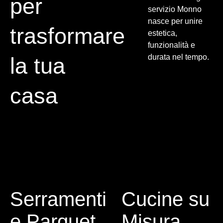
per
servizio Monno
nasce per unire
trasformare
estetica,
funzionalità e
durata nel tempo.
la tua
casa
Serramenti
Cucine su
e Parquet
Misura