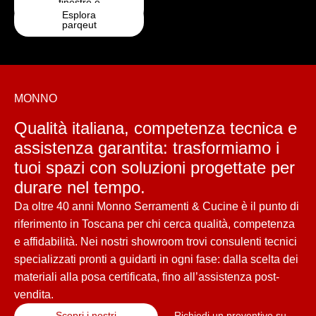
finestre e
infissi
Esplora
parqeut
MONNO
Qualità italiana, competenza tecnica e
assistenza garantita: trasformiamo i
tuoi spazi con soluzioni progettate per
durare nel tempo.
Da oltre 40 anni Monno Serramenti & Cucine è il punto di
riferimento in Toscana per chi cerca qualità, competenza
e affidabilità. Nei nostri showroom trovi consulenti tecnici
specializzati pronti a guidarti in ogni fase: dalla scelta dei
materiali alla posa certificata, fino all’assistenza post-
vendita.
Scopri i nostri
Richiedi un preventivo su